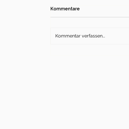
Kommentare
Kommentar verfassen...
Charity Dance Show am 24.
Mai 2025 - Komm vorbei!