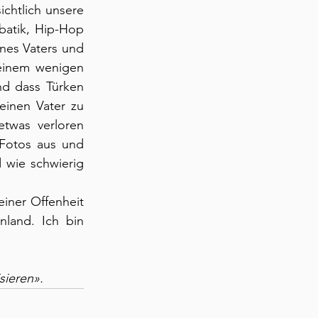
chtlich unsere 
atik, Hip-Hop 
nes Vaters und 
seinem wenigen 
nd dass Türken 
einen Vater zu 
twas verloren 
Fotos aus und 
 wie schwierig 
ner Offenheit 
land. Ich bin 
sieren». 