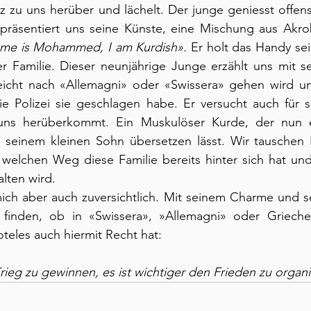
lz zu uns herüber und lächelt. Der junge geniesst offensi
räsentiert uns seine Künste, eine Mischung aus Akrob
me is Mohammed, I am Kurdish».
 Er holt das Handy sei
er Familie. Dieser neunjährige Junge erzählt uns mit 
lleicht nach «Allemagni» oder «Swissera» gehen wird u
ie Polizei sie geschlagen habe. Er versucht auch für s
uns herüberkommt. Ein Muskulöser Kurde, der nun e
 seinem kleinen Sohn übersetzen lässt. Wir tauschen 
welchen Weg diese Familie bereits hinter sich hat und
alten wird.
 aber auch zuversichtlich. Mit seinem Charme und sei
 finden, ob in «Swissera», »Allemagni» oder Griechen
oteles auch hiermit Recht hat:
rieg zu gewinnen, es ist wichtiger den Frieden zu organi