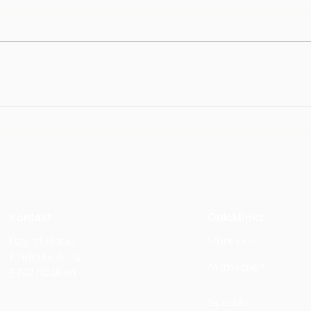
Benefizveranstaltung für
« We
Summercamp 23 ein Erfolg
Stück
ein G
wied
Kontakt
Quicklinks
Über uns
Ray of Hope
Lindenbühl 15
Mitmachen
5742 Kölliken
Spenden