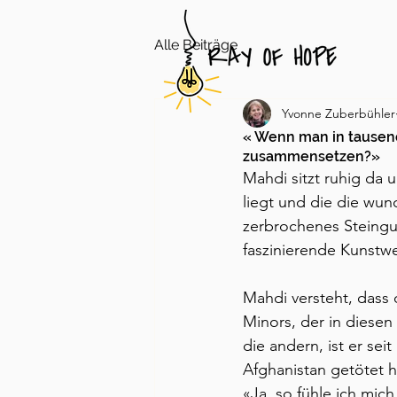
Alle Beiträge
Yvonne Zuberbühler
« Wenn man in tausend
zusammensetzen?»
Mahdi sitzt ruhig da 
liegt und die die wund
zerbrochenes Steingu
faszinierende Kunstwe
Mahdi versteht, dass 
Minors, der in diese
die andern, ist er se
Afghanistan getötet 
«Ja, so fühle ich mic