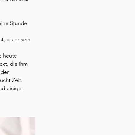
eine Stunde 
 
, als er sein 
e heute 
kt, die ihm 
eder 
cht Zeit. 
d einiger 