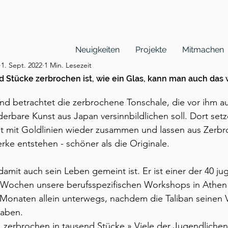
Neuigkeiten
Projekte
Mitmachen
1. Sept. 2022
1 Min. Lesezeit
 Stücke zerbrochen ist, wie ein Glas, kann man auch das 
und betrachtet die zerbrochene Tonschale, die vor ihm 
erbare Kunst aus Japan versinnbildlichen soll. Dort setz
t mit Goldlinien wieder zusammen und lassen aus Zerb
rke entstehen - schöner als die Originale. 
damit auch sein Leben gemeint ist. Er ist einer der 40 ju
n Wochen unsere berufsspezifischen Workshops in Athen
it Monaten allein unterwegs, nachdem die Taliban seinen V
haben. 
h, zerbrochen in tausend Stücke.» Viele der Jugendliche